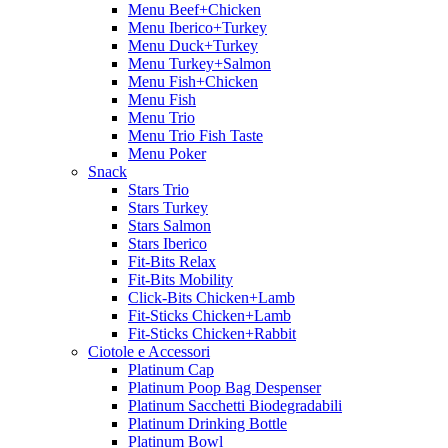
Menu Beef+Chicken
Menu Iberico+Turkey
Menu Duck+Turkey
Menu Turkey+Salmon
Menu Fish+Chicken
Menu Fish
Menu Trio
Menu Trio Fish Taste
Menu Poker
Snack
Stars Trio
Stars Turkey
Stars Salmon
Stars Iberico
Fit-Bits Relax
Fit-Bits Mobility
Click-Bits Chicken+Lamb
Fit-Sticks Chicken+Lamb
Fit-Sticks Chicken+Rabbit
Ciotole e Accessori
Platinum Cap
Platinum Poop Bag Despenser
Platinum Sacchetti Biodegradabili
Platinum Drinking Bottle
Platinum Bowl