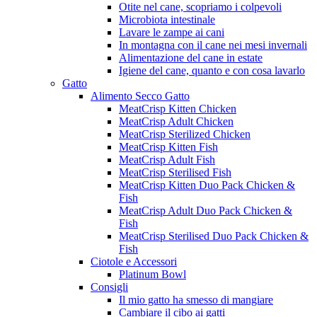
Otite nel cane, scopriamo i colpevoli
Microbiota intestinale
Lavare le zampe ai cani
In montagna con il cane nei mesi invernali
Alimentazione del cane in estate
Igiene del cane, quanto e con cosa lavarlo
Gatto
Alimento Secco Gatto
MeatCrisp Kitten Chicken
MeatCrisp Adult Chicken
MeatCrisp Sterilized Chicken
MeatCrisp Kitten Fish
MeatCrisp Adult Fish
MeatCrisp Sterilised Fish
MeatCrisp Kitten Duo Pack Chicken &
Fish
MeatCrisp Adult Duo Pack Chicken &
Fish
MeatCrisp Sterilised Duo Pack Chicken &
Fish
Ciotole e Accessori
Platinum Bowl
Consigli
Il mio gatto ha smesso di mangiare
Cambiare il cibo ai gatti