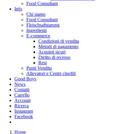
Food Consultant
Info
Chi siamo
Food Consultant
Fleischsaftgarung
Ingredienti
E-commerce
Condizioni di vendita
Metodi di pagamento
Acquisti sicuri
Diritto di recesso
Resi
Punti Vendita
Allevatori e Centri cinofili
Good Boys
News
Contatti
Carrello
Account
Ricerca
Instagram
Facebook
Home