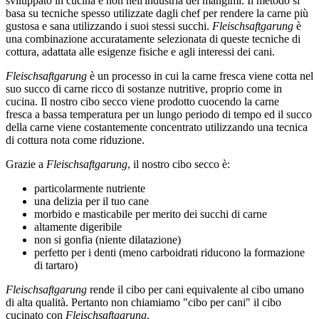
sviluppato in cucina e non nell'industria dei mangimi. Il metodo si
basa su tecniche spesso utilizzate dagli chef per rendere la carne più
gustosa e sana utilizzando i suoi stessi succhi.
Fleischsaftgarung
è
una combinazione accuratamente selezionata di queste tecniche di
cottura, adattata alle esigenze fisiche e agli interessi dei cani.
Fleischsaftgarung
è un processo in cui la carne fresca viene cotta nel
suo succo di carne ricco di sostanze nutritive, proprio come in
cucina. Il nostro cibo secco viene prodotto cuocendo la carne
fresca a bassa temperatura per un lungo periodo di tempo ed il succo
della carne viene costantemente concentrato utilizzando una tecnica
di cottura nota come riduzione.
Grazie a
Fleischsaftgarung
, il nostro cibo secco è:
particolarmente nutriente
una delizia per il tuo cane
morbido e masticabile per merito dei succhi di carne
altamente digeribile
non si gonfia (niente dilatazione)
perfetto per i denti (meno carboidrati riducono la formazione
di tartaro)
Fleischsaftgarung
rende il cibo per cani equivalente al cibo umano
di alta qualità. Pertanto non chiamiamo "cibo per cani" il cibo
cucinato con
Fleischsaftgarung
.