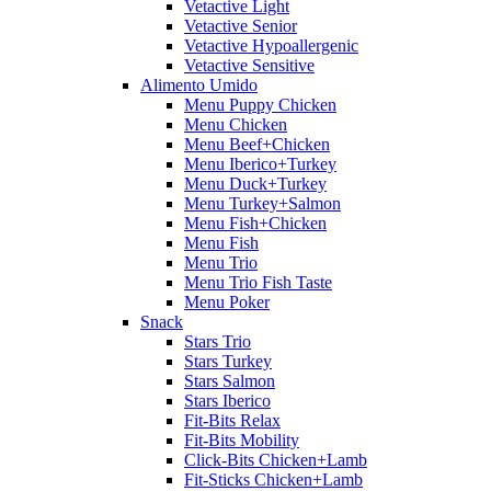
Vetactive Light
Vetactive Senior
Vetactive Hypoallergenic
Vetactive Sensitive
Alimento Umido
Menu Puppy Chicken
Menu Chicken
Menu Beef+Chicken
Menu Iberico+Turkey
Menu Duck+Turkey
Menu Turkey+Salmon
Menu Fish+Chicken
Menu Fish
Menu Trio
Menu Trio Fish Taste
Menu Poker
Snack
Stars Trio
Stars Turkey
Stars Salmon
Stars Iberico
Fit-Bits Relax
Fit-Bits Mobility
Click-Bits Chicken+Lamb
Fit-Sticks Chicken+Lamb