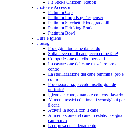
Fit-Sticks Chicken+Rabbit
Ciotole e Accessori
Platinum Cap
Platinum Poop Bag Despenser
Platinum Sacchetti Biodegradabili
Platinum Drinking Bottle
Platinum Bowl
Cura e Igiene
Consigli
Proteggi il tuo cane dal caldo
Sulla neve con il cane, ecco come fare!
Composizione del cibo per cani
La castrazione del cane maschio: pro e
contro
La sterilizzazione del cane femmina: pro e
contro
Processionaria, piccolo insetto-grande
pericolo!
Igiene del cane, quanto e con cosa lavarlo
Alimenti tossici ed alimenti sconsigliati per
il cane
Attività in acqua con il cane
Alimentazione del cane in estate, bisogna
cambiarla?
La ripresa dell'allenamento