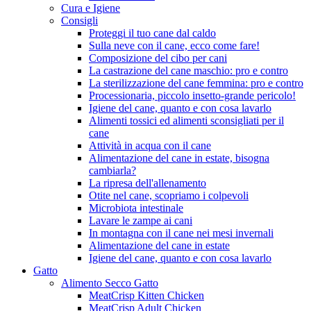
Cura e Igiene
Consigli
Proteggi il tuo cane dal caldo
Sulla neve con il cane, ecco come fare!
Composizione del cibo per cani
La castrazione del cane maschio: pro e contro
La sterilizzazione del cane femmina: pro e contro
Processionaria, piccolo insetto-grande pericolo!
Igiene del cane, quanto e con cosa lavarlo
Alimenti tossici ed alimenti sconsigliati per il
cane
Attività in acqua con il cane
Alimentazione del cane in estate, bisogna
cambiarla?
La ripresa dell'allenamento
Otite nel cane, scopriamo i colpevoli
Microbiota intestinale
Lavare le zampe ai cani
In montagna con il cane nei mesi invernali
Alimentazione del cane in estate
Igiene del cane, quanto e con cosa lavarlo
Gatto
Alimento Secco Gatto
MeatCrisp Kitten Chicken
MeatCrisp Adult Chicken