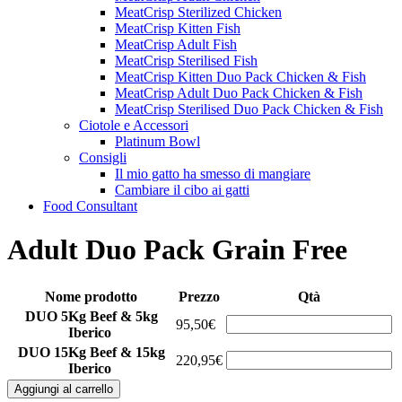
MeatCrisp Sterilized Chicken
MeatCrisp Kitten Fish
MeatCrisp Adult Fish
MeatCrisp Sterilised Fish
MeatCrisp Kitten Duo Pack Chicken & Fish
MeatCrisp Adult Duo Pack Chicken & Fish
MeatCrisp Sterilised Duo Pack Chicken & Fish
Ciotole e Accessori
Platinum Bowl
Consigli
Il mio gatto ha smesso di mangiare
Cambiare il cibo ai gatti
Food Consultant
Adult Duo Pack Grain Free
Nome prodotto
Prezzo
Qtà
DUO 5Kg Beef & 5kg
95,50€
Iberico
DUO 15Kg Beef & 15kg
220,95€
Iberico
Aggiungi al carrello