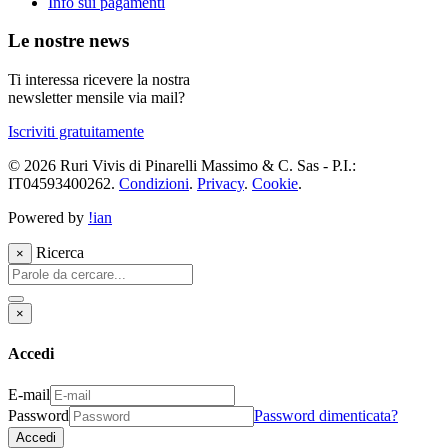
Info sui pagamenti
Le nostre news
Ti interessa ricevere la nostra
newsletter mensile via mail?
Iscriviti gratuitamente
© 2026 Ruri Vivis di Pinarelli Massimo & C. Sas - P.I.:
IT04593400262.
Condizioni
.
Privacy
.
Cookie
.
Powered by
!ian
Ricerca
×
×
Accedi
E-mail
Password
Password dimenticata?
Accedi