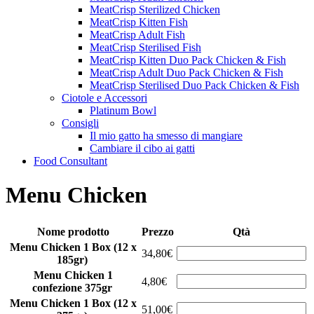
MeatCrisp Sterilized Chicken
MeatCrisp Kitten Fish
MeatCrisp Adult Fish
MeatCrisp Sterilised Fish
MeatCrisp Kitten Duo Pack Chicken & Fish
MeatCrisp Adult Duo Pack Chicken & Fish
MeatCrisp Sterilised Duo Pack Chicken & Fish
Ciotole e Accessori
Platinum Bowl
Consigli
Il mio gatto ha smesso di mangiare
Cambiare il cibo ai gatti
Food Consultant
Menu Chicken
Nome prodotto
Prezzo
Qtà
Menu Chicken 1 Box (12 x
34,80€
185gr)
Menu Chicken 1
4,80€
confezione 375gr
Menu Chicken 1 Box (12 x
51,00€