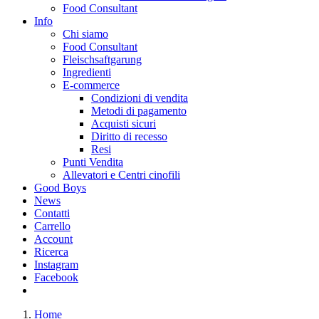
Food Consultant
Info
Chi siamo
Food Consultant
Fleischsaftgarung
Ingredienti
E-commerce
Condizioni di vendita
Metodi di pagamento
Acquisti sicuri
Diritto di recesso
Resi
Punti Vendita
Allevatori e Centri cinofili
Good Boys
News
Contatti
Carrello
Account
Ricerca
Instagram
Facebook
Home