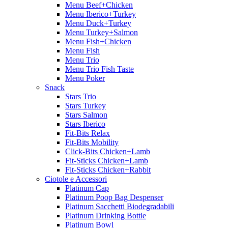
Menu Beef+Chicken
Menu Iberico+Turkey
Menu Duck+Turkey
Menu Turkey+Salmon
Menu Fish+Chicken
Menu Fish
Menu Trio
Menu Trio Fish Taste
Menu Poker
Snack
Stars Trio
Stars Turkey
Stars Salmon
Stars Iberico
Fit-Bits Relax
Fit-Bits Mobility
Click-Bits Chicken+Lamb
Fit-Sticks Chicken+Lamb
Fit-Sticks Chicken+Rabbit
Ciotole e Accessori
Platinum Cap
Platinum Poop Bag Despenser
Platinum Sacchetti Biodegradabili
Platinum Drinking Bottle
Platinum Bowl