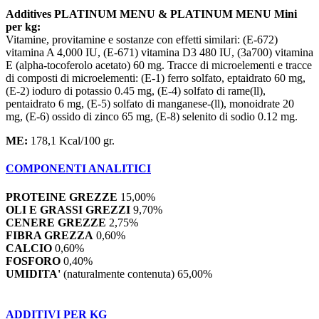
Additives PLATINUM MENU & PLATINUM MENU Mini
per kg:
Vitamine, provitamine e sostanze con effetti similari: (E-672)
vitamina A 4,000 IU, (E-671) vitamina D3 480 IU, (3a700) vitamina
E (alpha-tocoferolo acetato) 60 mg. Tracce di microelementi e tracce
di composti di microelementi: (E-1) ferro solfato, eptaidrato 60 mg,
(E-2) ioduro di potassio 0.45 mg, (E-4) solfato di rame(ll),
pentaidrato 6 mg, (E-5) solfato di manganese-(ll), monoidrate 20
mg, (E-6) ossido di zinco 65 mg, (E-8) selenito di sodio 0.12 mg.
ME:
178,1 Kcal/100 gr.
COMPONENTI ANALITICI
PROTEINE GREZZE
15,00%
OLI E GRASSI GREZZI
9,70%
CENERE GREZZE
2,75%
FIBRA GREZZA
0,60%
CALCIO
0,60%
FOSFORO
0,40%
UMIDITA'
(naturalmente contenuta) 65,00%
ADDITIVI PER KG