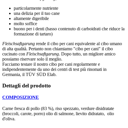
particolarmente nutriente
una delizia per il tuo cane
altamente digeribile
molto soffice
buono per i denti (basso contenuto di carboidrati che riduce la
formazione di tartaro)
Fleischsaftgarung
rende il cibo per cani equivalente al cibo umano
di alta qualità. Pertanto non chiamiamo "cibo per cani" il cibo
cucinato con
Fleischsaftgarung
. Dopo tutto, un migliore amico
possiamo riservare solo il meglio.
Facciamo testare il nostro cibo per cani regolarmente e
indipendentemente da uno dei centri di test più rinomati in
Germania, il TÜV SÜD Elab.
Dettagli del prodotto
COMPOSIZIONE
Carne fresca di pollo (83 %), riso spezzato, verdure disidratate
(broccoli, carote, porro) olio di salmone, lievito didratato, olio
d'oliva.