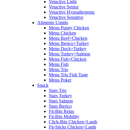
Vetactive Light
Vetactive Senior
Vetactive Hypoallergenic
Vetactive Sensitive
Alimento Umido
Menu Puppy Chicken
Menu Chicken
Menu Beef+Chicken
Menu Iberico+Turkey
Menu Duck+Turkey
Menu Turkey+Salmon
Menu Fish+Chicken
Menu Fish
Menu Trio
Menu Trio Fish Taste
Menu Poker
Snack
Stars Trio
Stars Turkey
Stars Salmon
Stars Iberico
Fit-Bits Relax
Fit-Bits Mobility
Click-Bits Chicken+Lamb
Fit-Sticks Chicken+Lamb