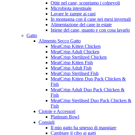
Otite nel cane, scopriamo i colpevoli
Microbiota intestinale
Lavare le zampe ai cani
In montagna con il cane nei mesi invernali
Alimentazione del cane in estate
Igiene del cane, quanto e con cosa lavarlo
Gatto
Alimento Secco Gatto
MeatCrisp Kitten Chicken
MeatCrisp Adult Chicken
MeatCrisp Sterilized Chicken
MeatCrisp Kitten Fish
MeatCrisp Adult Fish
MeatCrisp Sterilised Fish
MeatCrisp Kitten Duo Pack Chicken &
Fish
MeatCrisp Adult Duo Pack Chicken &
Fish
MeatCrisp Sterilised Duo Pack Chicken &
Fish
Ciotole e Accessori
Platinum Bowl
Consigli
Il mio gatto ha smesso di mangiare
Cambiare il cibo ai gatti