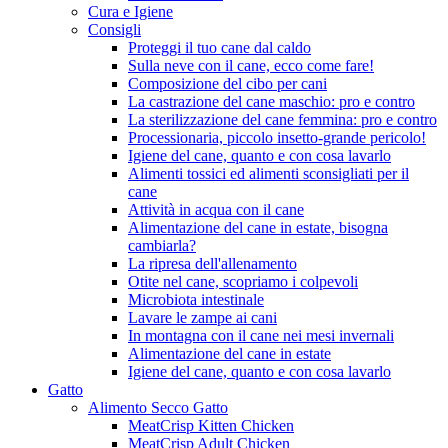
Cura e Igiene
Consigli
Proteggi il tuo cane dal caldo
Sulla neve con il cane, ecco come fare!
Composizione del cibo per cani
La castrazione del cane maschio: pro e contro
La sterilizzazione del cane femmina: pro e contro
Processionaria, piccolo insetto-grande pericolo!
Igiene del cane, quanto e con cosa lavarlo
Alimenti tossici ed alimenti sconsigliati per il
cane
Attività in acqua con il cane
Alimentazione del cane in estate, bisogna
cambiarla?
La ripresa dell'allenamento
Otite nel cane, scopriamo i colpevoli
Microbiota intestinale
Lavare le zampe ai cani
In montagna con il cane nei mesi invernali
Alimentazione del cane in estate
Igiene del cane, quanto e con cosa lavarlo
Gatto
Alimento Secco Gatto
MeatCrisp Kitten Chicken
MeatCrisp Adult Chicken