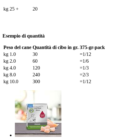
kg 25 +
20
Esempio di quantità
Peso del cane
Quantità di cibo in gr.
375-gr-pack
kg 1.0
30
=1/12
kg 2.0
60
=1/6
kg 4.0
120
=1/3
kg 8.0
240
=2/3
kg 10.0
300
=1/12