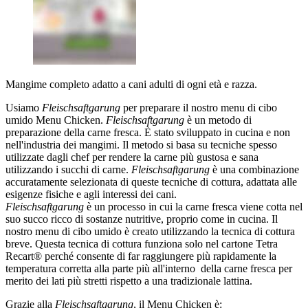
Mangime completo adatto a cani adulti di ogni età e razza.
Usiamo
Fleischsaftgarung
per preparare il nostro menu di cibo
umido Menu Chicken.
Fleischsaftgarung
è un metodo di
preparazione della carne fresca. È stato sviluppato in cucina e non
nell'industria dei mangimi. Il metodo si basa su tecniche spesso
utilizzate dagli chef per rendere la carne più gustosa e sana
utilizzando i succhi di carne.
Fleischsaftgarung
è una combinazione
accuratamente selezionata di queste tecniche di cottura, adattata alle
esigenze fisiche e agli interessi dei cani.
Fleischsaftgarung
è un processo in cui la carne fresca viene cotta nel
suo succo ricco di sostanze nutritive, proprio come in cucina. Il
nostro menu di cibo umido è creato utilizzando la tecnica di cottura
breve. Questa tecnica di cottura funziona solo nel cartone Tetra
Recart® perché consente di far raggiungere più rapidamente la
temperatura corretta alla parte più all'interno della carne fresca per
merito dei lati più stretti rispetto a una tradizionale lattina.
Grazie alla
Fleischsaftgarung
, il Menu Chicken è: