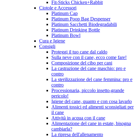
Fit-Sticks Chicken+Rabbit
Ciotole e Accessori
Platinum Cap
Platinum Poop Bag Despenser
Platinum Sacchetti Biodegradabili
Platinum Drinking Bottle
Platinum Bowl
Cura e Igiene
Consigli
Proteggi il tuo cane dal caldo
Sulla neve con il cane, ecco come fare!
Composizione del cibo per cani
La castrazione del cane maschio: pro e
contro
La sterilizzazione del cane femmina: pro e
contro
Processionaria, piccolo insetto-grande
pericolo!
Igiene del cane, quanto e con cosa lavarlo
Alimenti tossici ed alimenti sconsigliati per
il cane
Attività in acqua con il cane
Alimentazione del cane in estate, bisogna
cambiarla?
La ripresa dell'allenamento