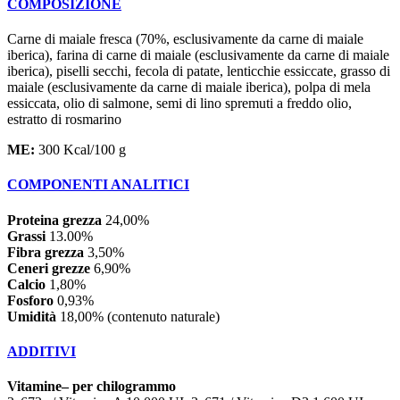
COMPOSIZIONE
Carne di maiale fresca (70%, esclusivamente da carne di maiale
iberica), farina di carne di maiale (esclusivamente da carne di maiale
iberica), piselli secchi, fecola di patate, lenticchie essiccate, grasso di
maiale (esclusivamente da carne di maiale iberica), polpa di mela
essiccata, olio di salmone, semi di lino spremuti a freddo olio,
estratto di rosmarino
ME:
300 Kcal/100 g
COMPONENTI ANALITICI
Proteina grezza
24,00%
Grassi
13.00%
Fibra grezza
3,50%
Ceneri grezze
6,90%
Calcio
1,80%
Fosforo
0,93%
Umidità
18,00% (contenuto naturale)
ADDITIVI
Vitamine– per chilogrammo