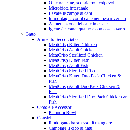
Otite nel cane, scopriamo i colpevoli
Microbiota intestinale
Lavare le zampe ai cani
In montagna con il cane nei mesi invernali
Alimentazione del cane in estate
Igiene del cane, quanto e con cosa lavarlo
Gatto
Alimento Secco Gatto
MeatCrisp Kitten Chicken
MeatCrisp Adult Chicken
MeatCrisp Sterilized Chicken
MeatCrisp Kitten Fish
MeatCrisp Adult Fish
MeatCrisp Sterilised Fish
MeatCrisp Kitten Duo Pack Chicken &
Fish
MeatCrisp Adult Duo Pack Chicken &
Fish
MeatCrisp Sterilised Duo Pack Chicken &
Fish
Ciotole e Accessori
Platinum Bowl
Consigli
Il mio gatto ha smesso di mangiare
Cambiare il cibo ai gatti