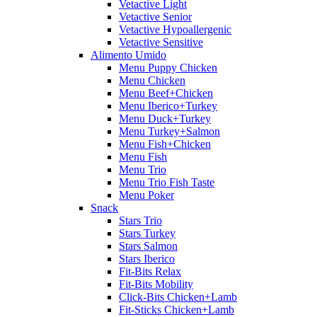
Vetactive Light
Vetactive Senior
Vetactive Hypoallergenic
Vetactive Sensitive
Alimento Umido
Menu Puppy Chicken
Menu Chicken
Menu Beef+Chicken
Menu Iberico+Turkey
Menu Duck+Turkey
Menu Turkey+Salmon
Menu Fish+Chicken
Menu Fish
Menu Trio
Menu Trio Fish Taste
Menu Poker
Snack
Stars Trio
Stars Turkey
Stars Salmon
Stars Iberico
Fit-Bits Relax
Fit-Bits Mobility
Click-Bits Chicken+Lamb
Fit-Sticks Chicken+Lamb