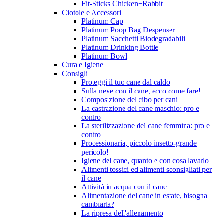
Fit-Sticks Chicken+Rabbit
Ciotole e Accessori
Platinum Cap
Platinum Poop Bag Despenser
Platinum Sacchetti Biodegradabili
Platinum Drinking Bottle
Platinum Bowl
Cura e Igiene
Consigli
Proteggi il tuo cane dal caldo
Sulla neve con il cane, ecco come fare!
Composizione del cibo per cani
La castrazione del cane maschio: pro e
contro
La sterilizzazione del cane femmina: pro e
contro
Processionaria, piccolo insetto-grande
pericolo!
Igiene del cane, quanto e con cosa lavarlo
Alimenti tossici ed alimenti sconsigliati per
il cane
Attività in acqua con il cane
Alimentazione del cane in estate, bisogna
cambiarla?
La ripresa dell'allenamento