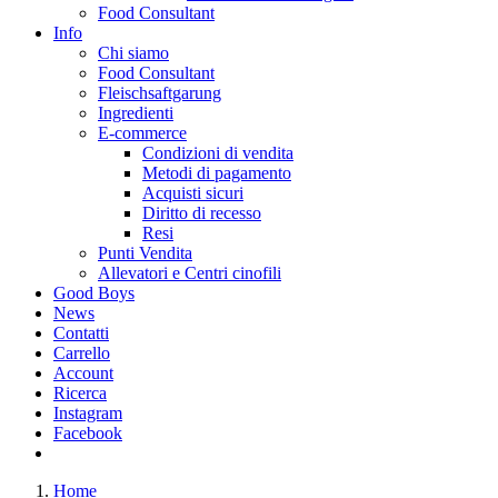
Food Consultant
Info
Chi siamo
Food Consultant
Fleischsaftgarung
Ingredienti
E-commerce
Condizioni di vendita
Metodi di pagamento
Acquisti sicuri
Diritto di recesso
Resi
Punti Vendita
Allevatori e Centri cinofili
Good Boys
News
Contatti
Carrello
Account
Ricerca
Instagram
Facebook
Home