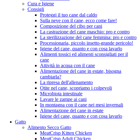
Cura e Igiene
Consigli
Proteggi il tuo cane dal caldo
Sulla neve con il cane, ecco come fare!
Composizione del cibo per cani
La castrazione del cane maschio: pro e contro
La sterilizzazione del cane femmina: pro e contro
Processionaria, piccolo insetto-grande pericolo!
Igiene del cane, quanto e con cosa lavarlo
Alimenti tossici ed alimenti sconsigliati per il
cane
Attività in acqua con il cane
Alimentazione del cane in estate, bisogna
cambiarla?
La ripresa dell'allenamento
Otite nel cane, scopriamo i colpevoli
Microbiota intestinale
Lavare le zampe ai cani
In montagna con il cane nei mesi invernali
Alimentazione del cane in estate
Igiene del cane, quanto e con cosa lavarlo
Gatto
Alimento Secco Gatto
MeatCrisp Kitten Chicken
MeatCrisp Adult Chicken