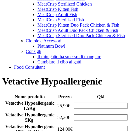
MeatCrisp Sterilized Chicken
MeatCrisp Kitten Fish
MeatCrisp Adult Fish
MeatCrisp Sterilised Fish
MeatCrisp Kitten Duo Pack Chicken & Fish
MeatCrisp Adult Duo Pack Chicken & Fish
MeatCrisp Sterilised Duo Pack Chicken & Fish
Ciotole e Accessori
Platinum Bowl
Consigli
Il mio gatto ha smesso di mangiare
Cambiare il cibo ai gatti
Food Consultant
Vetactive Hypoallergenic
Nome prodotto
Prezzo
Qtà
Vetactive Hypoallergenic
25,90€
1,5Kg
Vetactive Hypoallergenic
52,20€
5Kg
Vetactive Hypoallergenic
124,00€