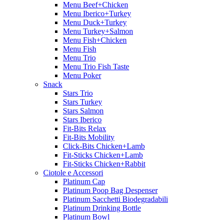
Menu Beef+Chicken
Menu Iberico+Turkey
Menu Duck+Turkey
Menu Turkey+Salmon
Menu Fish+Chicken
Menu Fish
Menu Trio
Menu Trio Fish Taste
Menu Poker
Snack
Stars Trio
Stars Turkey
Stars Salmon
Stars Iberico
Fit-Bits Relax
Fit-Bits Mobility
Click-Bits Chicken+Lamb
Fit-Sticks Chicken+Lamb
Fit-Sticks Chicken+Rabbit
Ciotole e Accessori
Platinum Cap
Platinum Poop Bag Despenser
Platinum Sacchetti Biodegradabili
Platinum Drinking Bottle
Platinum Bowl