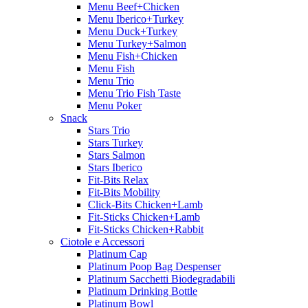
Menu Beef+Chicken
Menu Iberico+Turkey
Menu Duck+Turkey
Menu Turkey+Salmon
Menu Fish+Chicken
Menu Fish
Menu Trio
Menu Trio Fish Taste
Menu Poker
Snack
Stars Trio
Stars Turkey
Stars Salmon
Stars Iberico
Fit-Bits Relax
Fit-Bits Mobility
Click-Bits Chicken+Lamb
Fit-Sticks Chicken+Lamb
Fit-Sticks Chicken+Rabbit
Ciotole e Accessori
Platinum Cap
Platinum Poop Bag Despenser
Platinum Sacchetti Biodegradabili
Platinum Drinking Bottle
Platinum Bowl