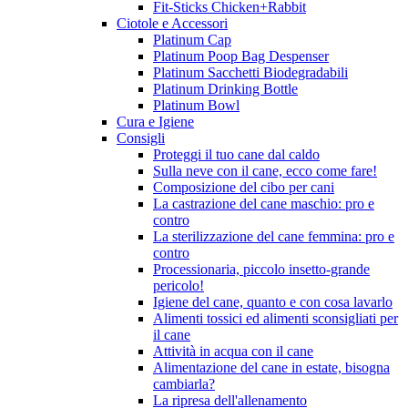
Fit-Sticks Chicken+Rabbit
Ciotole e Accessori
Platinum Cap
Platinum Poop Bag Despenser
Platinum Sacchetti Biodegradabili
Platinum Drinking Bottle
Platinum Bowl
Cura e Igiene
Consigli
Proteggi il tuo cane dal caldo
Sulla neve con il cane, ecco come fare!
Composizione del cibo per cani
La castrazione del cane maschio: pro e
contro
La sterilizzazione del cane femmina: pro e
contro
Processionaria, piccolo insetto-grande
pericolo!
Igiene del cane, quanto e con cosa lavarlo
Alimenti tossici ed alimenti sconsigliati per
il cane
Attività in acqua con il cane
Alimentazione del cane in estate, bisogna
cambiarla?
La ripresa dell'allenamento