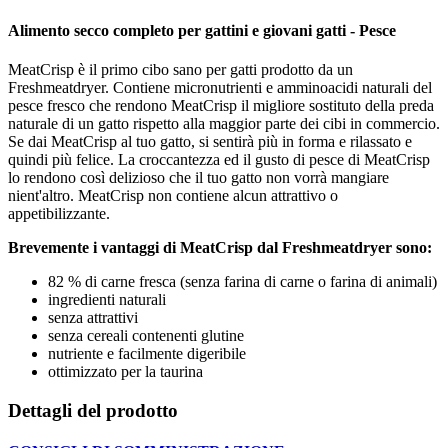
Alimento secco completo per gattini e giovani gatti - Pesce
MeatCrisp è il primo cibo sano per gatti prodotto da un
Freshmeatdryer. Contiene micronutrienti e amminoacidi naturali del
pesce fresco che rendono MeatCrisp il migliore sostituto della preda
naturale di un gatto rispetto alla maggior parte dei cibi in commercio.
Se dai MeatCrisp al tuo gatto, si sentirà più in forma e rilassato e
quindi più felice. La croccantezza ed il gusto di pesce di MeatCrisp
lo rendono così delizioso che il tuo gatto non vorrà mangiare
nient'altro. MeatCrisp non contiene alcun attrattivo o
appetibilizzante.
Brevemente i vantaggi di MeatCrisp dal Freshmeatdryer sono:
82 % di carne fresca (senza farina di carne o farina di animali)
ingredienti naturali
senza attrattivi
senza cereali contenenti glutine
nutriente e facilmente digeribile
ottimizzato per la taurina
Dettagli del prodotto