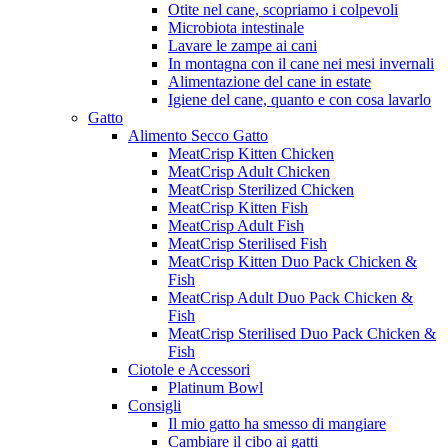
Otite nel cane, scopriamo i colpevoli
Microbiota intestinale
Lavare le zampe ai cani
In montagna con il cane nei mesi invernali
Alimentazione del cane in estate
Igiene del cane, quanto e con cosa lavarlo
Gatto
Alimento Secco Gatto
MeatCrisp Kitten Chicken
MeatCrisp Adult Chicken
MeatCrisp Sterilized Chicken
MeatCrisp Kitten Fish
MeatCrisp Adult Fish
MeatCrisp Sterilised Fish
MeatCrisp Kitten Duo Pack Chicken &
Fish
MeatCrisp Adult Duo Pack Chicken &
Fish
MeatCrisp Sterilised Duo Pack Chicken &
Fish
Ciotole e Accessori
Platinum Bowl
Consigli
Il mio gatto ha smesso di mangiare
Cambiare il cibo ai gatti