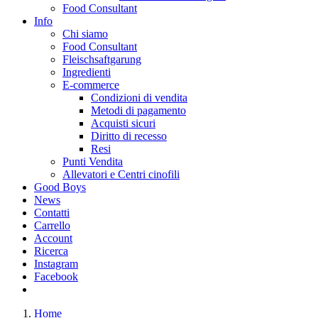
Food Consultant
Info
Chi siamo
Food Consultant
Fleischsaftgarung
Ingredienti
E-commerce
Condizioni di vendita
Metodi di pagamento
Acquisti sicuri
Diritto di recesso
Resi
Punti Vendita
Allevatori e Centri cinofili
Good Boys
News
Contatti
Carrello
Account
Ricerca
Instagram
Facebook
Home