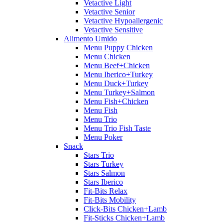
Vetactive Light
Vetactive Senior
Vetactive Hypoallergenic
Vetactive Sensitive
Alimento Umido
Menu Puppy Chicken
Menu Chicken
Menu Beef+Chicken
Menu Iberico+Turkey
Menu Duck+Turkey
Menu Turkey+Salmon
Menu Fish+Chicken
Menu Fish
Menu Trio
Menu Trio Fish Taste
Menu Poker
Snack
Stars Trio
Stars Turkey
Stars Salmon
Stars Iberico
Fit-Bits Relax
Fit-Bits Mobility
Click-Bits Chicken+Lamb
Fit-Sticks Chicken+Lamb