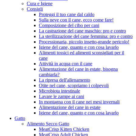
Cura e Igiene
Consigli
Proteggi il tuo cane dal caldo
Sulla neve con il cane, ecco come fare!
Composizione del cibo per cani
La castrazione del cane maschio: pro e contro
La sterilizzazione del cane femmina: pro e contro
Processionaria, piccolo insetto-grande pericolo!
Igiene del cane, quanto e con cosa lavarlo
Alimenti tossici ed alimenti sconsigliati per il
cane
Attività in acqua con il cane
Alimentazione del cane in estate, bisogna
cambiarla?
La ripresa dell'allenamento
Otite nel cane, scopriamo i colpevoli
Microbiota intestinale
Lavare le zampe ai cani
In montagna con il cane nei mesi invernali
Alimentazione del cane in estate
Igiene del cane, quanto e con cosa lavarlo
Gatto
Alimento Secco Gatto
MeatCrisp Kitten Chicken
MeatCrisp Adult Chicken