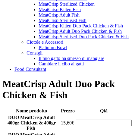
MeatCrisp Sterilized Chicken
MeatCrisp Kitten Fish
MeatCrisp Adult Fish
MeatCrisp Sterilised Fish
MeatCrisp Kitten Duo Pack Chicken & Fish
MeatCrisp Adult Duo Pack Chicken & Fish
MeatCrisp Sterilised Duo Pack Chicken & Fish
Ciotole e Accessori
Platinum Bowl
Consigli
Il mio gatto ha smesso di mangiare
Cambiare il cibo ai gatti
Food Consultant
MeatCrisp Adult Duo Pack
Chicken & Fish
Nome prodotto
Prezzo
Qtà
DUO MeatCrisp Adult
400gr Chicken & 400gr
15,60€
Fish
DUO MeatCrisp Adult