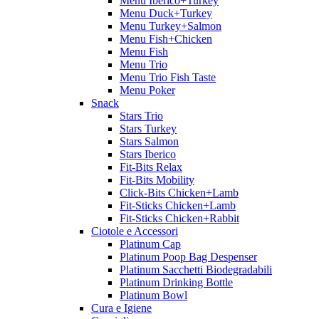
Menu Iberico+Turkey
Menu Duck+Turkey
Menu Turkey+Salmon
Menu Fish+Chicken
Menu Fish
Menu Trio
Menu Trio Fish Taste
Menu Poker
Snack
Stars Trio
Stars Turkey
Stars Salmon
Stars Iberico
Fit-Bits Relax
Fit-Bits Mobility
Click-Bits Chicken+Lamb
Fit-Sticks Chicken+Lamb
Fit-Sticks Chicken+Rabbit
Ciotole e Accessori
Platinum Cap
Platinum Poop Bag Despenser
Platinum Sacchetti Biodegradabili
Platinum Drinking Bottle
Platinum Bowl
Cura e Igiene