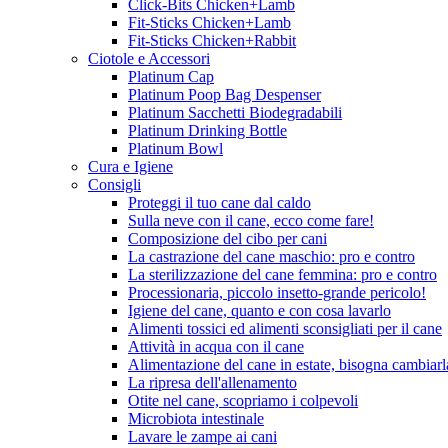
Click-Bits Chicken+Lamb
Fit-Sticks Chicken+Lamb
Fit-Sticks Chicken+Rabbit
Ciotole e Accessori
Platinum Cap
Platinum Poop Bag Despenser
Platinum Sacchetti Biodegradabili
Platinum Drinking Bottle
Platinum Bowl
Cura e Igiene
Consigli
Proteggi il tuo cane dal caldo
Sulla neve con il cane, ecco come fare!
Composizione del cibo per cani
La castrazione del cane maschio: pro e contro
La sterilizzazione del cane femmina: pro e contro
Processionaria, piccolo insetto-grande pericolo!
Igiene del cane, quanto e con cosa lavarlo
Alimenti tossici ed alimenti sconsigliati per il cane
Attività in acqua con il cane
Alimentazione del cane in estate, bisogna cambiarl
La ripresa dell'allenamento
Otite nel cane, scopriamo i colpevoli
Microbiota intestinale
Lavare le zampe ai cani