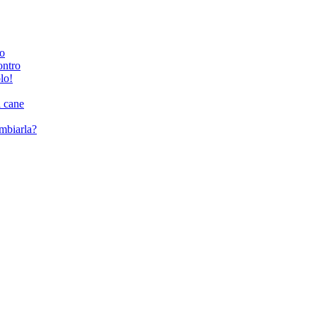
ro
ontro
lo!
l cane
ambiarla?