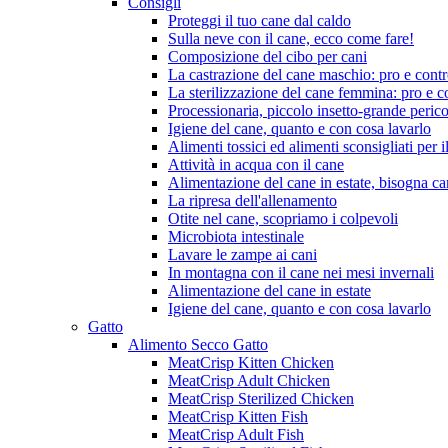
Consigli
Proteggi il tuo cane dal caldo
Sulla neve con il cane, ecco come fare!
Composizione del cibo per cani
La castrazione del cane maschio: pro e cont
La sterilizzazione del cane femmina: pro e c
Processionaria, piccolo insetto-grande perico
Igiene del cane, quanto e con cosa lavarlo
Alimenti tossici ed alimenti sconsigliati per i
Attività in acqua con il cane
Alimentazione del cane in estate, bisogna c
La ripresa dell'allenamento
Otite nel cane, scopriamo i colpevoli
Microbiota intestinale
Lavare le zampe ai cani
In montagna con il cane nei mesi invernali
Alimentazione del cane in estate
Igiene del cane, quanto e con cosa lavarlo
Gatto
Alimento Secco Gatto
MeatCrisp Kitten Chicken
MeatCrisp Adult Chicken
MeatCrisp Sterilized Chicken
MeatCrisp Kitten Fish
MeatCrisp Adult Fish