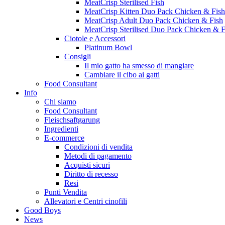
MeatCrisp Sterilised Fish
MeatCrisp Kitten Duo Pack Chicken & Fish
MeatCrisp Adult Duo Pack Chicken & Fish
MeatCrisp Sterilised Duo Pack Chicken & F
Ciotole e Accessori
Platinum Bowl
Consigli
Il mio gatto ha smesso di mangiare
Cambiare il cibo ai gatti
Food Consultant
Info
Chi siamo
Food Consultant
Fleischsaftgarung
Ingredienti
E-commerce
Condizioni di vendita
Metodi di pagamento
Acquisti sicuri
Diritto di recesso
Resi
Punti Vendita
Allevatori e Centri cinofili
Good Boys
News