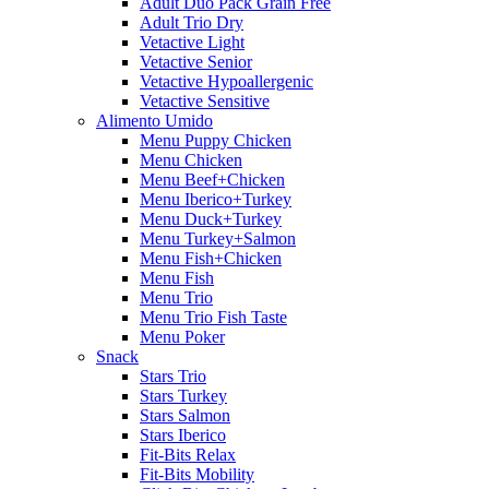
Adult Duo Pack Grain Free
Adult Trio Dry
Vetactive Light
Vetactive Senior
Vetactive Hypoallergenic
Vetactive Sensitive
Alimento Umido
Menu Puppy Chicken
Menu Chicken
Menu Beef+Chicken
Menu Iberico+Turkey
Menu Duck+Turkey
Menu Turkey+Salmon
Menu Fish+Chicken
Menu Fish
Menu Trio
Menu Trio Fish Taste
Menu Poker
Snack
Stars Trio
Stars Turkey
Stars Salmon
Stars Iberico
Fit-Bits Relax
Fit-Bits Mobility