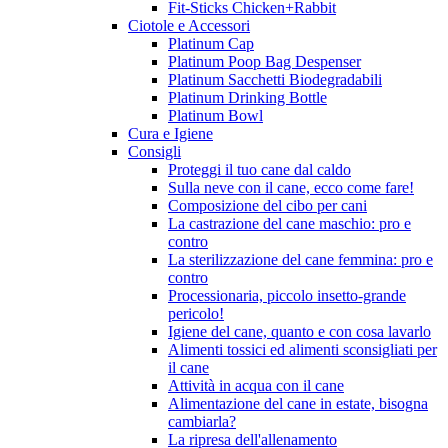
Fit-Sticks Chicken+Rabbit
Ciotole e Accessori
Platinum Cap
Platinum Poop Bag Despenser
Platinum Sacchetti Biodegradabili
Platinum Drinking Bottle
Platinum Bowl
Cura e Igiene
Consigli
Proteggi il tuo cane dal caldo
Sulla neve con il cane, ecco come fare!
Composizione del cibo per cani
La castrazione del cane maschio: pro e
contro
La sterilizzazione del cane femmina: pro e
contro
Processionaria, piccolo insetto-grande
pericolo!
Igiene del cane, quanto e con cosa lavarlo
Alimenti tossici ed alimenti sconsigliati per
il cane
Attività in acqua con il cane
Alimentazione del cane in estate, bisogna
cambiarla?
La ripresa dell'allenamento