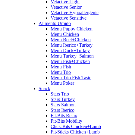
Vetactive Light
Vetactive Senior
Vetactive Hypoallergenic
Vetactive Sensitive
Alimento Umido
Menu Puppy Chicken
Menu Chicken
Menu Beef+Chicken
Menu Iberico+Turkey
Menu Duck+Turkey
Menu Turkey+Salmon
Menu Fish+Chicken
Menu Fish
Menu Trio
Menu Trio Fish Taste
Menu Poker
Snack
Stars Trio
Stars Turkey
Stars Salmon
Stars Iberico
Fit-Bits Relax
Fit-Bits Mobility
Click-Bits Chicken+Lamb
Fit-Sticks Chicken+Lamb