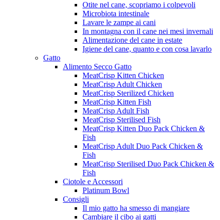
Otite nel cane, scopriamo i colpevoli
Microbiota intestinale
Lavare le zampe ai cani
In montagna con il cane nei mesi invernali
Alimentazione del cane in estate
Igiene del cane, quanto e con cosa lavarlo
Gatto
Alimento Secco Gatto
MeatCrisp Kitten Chicken
MeatCrisp Adult Chicken
MeatCrisp Sterilized Chicken
MeatCrisp Kitten Fish
MeatCrisp Adult Fish
MeatCrisp Sterilised Fish
MeatCrisp Kitten Duo Pack Chicken &
Fish
MeatCrisp Adult Duo Pack Chicken &
Fish
MeatCrisp Sterilised Duo Pack Chicken &
Fish
Ciotole e Accessori
Platinum Bowl
Consigli
Il mio gatto ha smesso di mangiare
Cambiare il cibo ai gatti