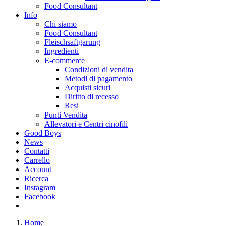
Food Consultant
Info
Chi siamo
Food Consultant
Fleischsaftgarung
Ingredienti
E-commerce
Condizioni di vendita
Metodi di pagamento
Acquisti sicuri
Diritto di recesso
Resi
Punti Vendita
Allevatori e Centri cinofili
Good Boys
News
Contatti
Carrello
Account
Ricerca
Instagram
Facebook
Home