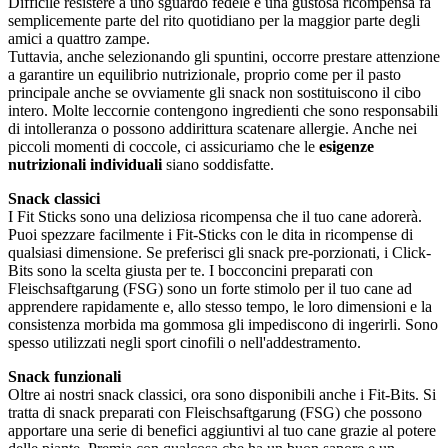
Difficile resistere a uno sguardo fedele e una gustosa ricompensa fa
semplicemente parte del rito quotidiano per la maggior parte degli
amici a quattro zampe.
Tuttavia, anche selezionando gli spuntini, occorre prestare attenzione
a garantire un equilibrio nutrizionale, proprio come per il pasto
principale anche se ovviamente gli snack non sostituiscono il cibo
intero. Molte leccornie contengono ingredienti che sono responsabili
di intolleranza o possono addirittura scatenare allergie. Anche nei
piccoli momenti di coccole, ci assicuriamo che le
esigenze
nutrizionali individuali
siano soddisfatte.
Snack classici
I Fit Sticks sono una deliziosa ricompensa che il tuo cane adorerà.
Puoi spezzare facilmente i Fit-Sticks con le dita in ricompense di
qualsiasi dimensione. Se preferisci gli snack pre-porzionati, i Click-
Bits sono la scelta giusta per te. I bocconcini preparati con
Fleischsaftgarung (FSG) sono un forte stimolo per il tuo cane ad
apprendere rapidamente e, allo stesso tempo, le loro dimensioni e la
consistenza morbida ma gommosa gli impediscono di ingerirli. Sono
spesso utilizzati negli sport cinofili o nell'addestramento.
Snack funzionali
Oltre ai nostri snack classici, ora sono disponibili anche i Fit-Bits. Si
tratta di snack preparati con Fleischsaftgarung (FSG) che possono
apportare una serie di benefici aggiuntivi al tuo cane grazie al potere