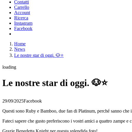
Contatti
Carrello
Account
Ricerca
Instagram
Facebook
Home
News
Le nostre star di oggi. 🐶⭐️
loading
Le nostre star di oggi. 🐶⭐️
29/09/2025
Facebook
Questi sono Ruby e Bamboo, due fan di Platinum, perché sanno che il su
Fateci sapere che gusto preferiscono i vostri amici a quattro zampe e c
Grazie Benedetta Knight per questa splendida foto!