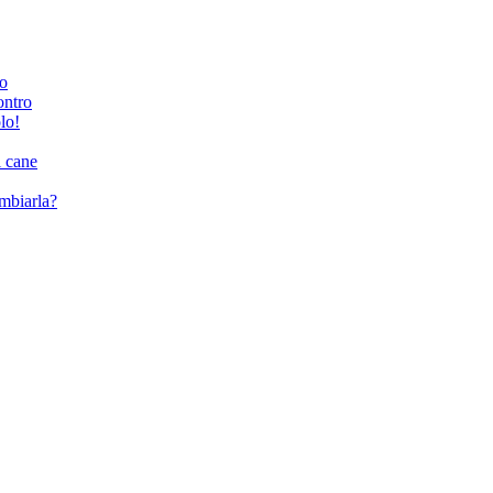
ro
ontro
lo!
l cane
ambiarla?