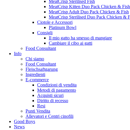
MeatCrisp Sterilised Fish
MeatCrisp Kitten Duo Pack Chicken & Fish
MeatCrisp Adult Duo Pack Chicken & Fish
MeatCrisp Sterilised Duo Pack Chicken & F
Ciotole e Accessori
Platinum Bowl
Consigli
Il mio gatto ha smesso di mangiare
Cambiare il cibo ai gatti
Food Consultant
Info
Chi siamo
Food Consultant
Fleischsaftgarung
Ingredienti
E-commerce
Condizioni di vendita
Metodi di pagamento
Acquisti sicuri
Diritto di recesso
Resi
Punti Vendita
Allevatori e Centri cinofili
Good Boys
News