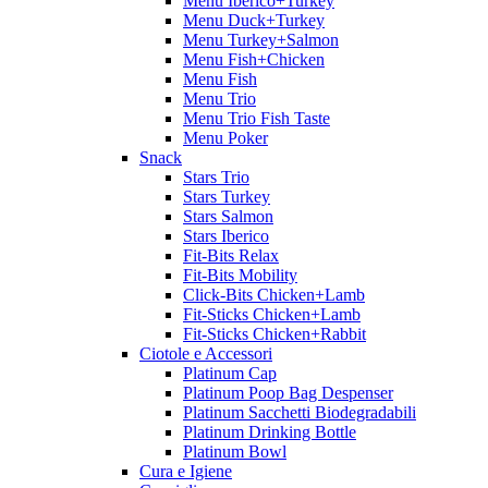
Menu Iberico+Turkey
Menu Duck+Turkey
Menu Turkey+Salmon
Menu Fish+Chicken
Menu Fish
Menu Trio
Menu Trio Fish Taste
Menu Poker
Snack
Stars Trio
Stars Turkey
Stars Salmon
Stars Iberico
Fit-Bits Relax
Fit-Bits Mobility
Click-Bits Chicken+Lamb
Fit-Sticks Chicken+Lamb
Fit-Sticks Chicken+Rabbit
Ciotole e Accessori
Platinum Cap
Platinum Poop Bag Despenser
Platinum Sacchetti Biodegradabili
Platinum Drinking Bottle
Platinum Bowl
Cura e Igiene