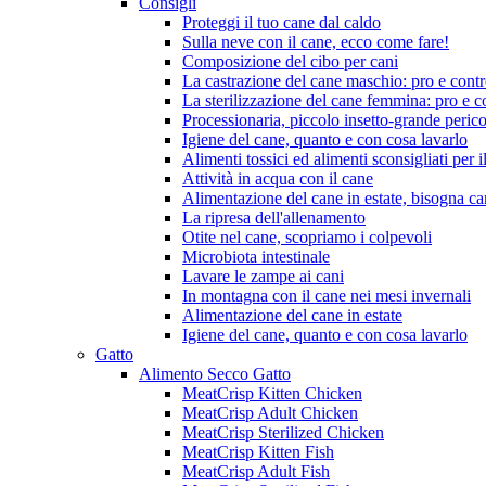
Consigli
Proteggi il tuo cane dal caldo
Sulla neve con il cane, ecco come fare!
Composizione del cibo per cani
La castrazione del cane maschio: pro e cont
La sterilizzazione del cane femmina: pro e c
Processionaria, piccolo insetto-grande perico
Igiene del cane, quanto e con cosa lavarlo
Alimenti tossici ed alimenti sconsigliati per i
Attività in acqua con il cane
Alimentazione del cane in estate, bisogna c
La ripresa dell'allenamento
Otite nel cane, scopriamo i colpevoli
Microbiota intestinale
Lavare le zampe ai cani
In montagna con il cane nei mesi invernali
Alimentazione del cane in estate
Igiene del cane, quanto e con cosa lavarlo
Gatto
Alimento Secco Gatto
MeatCrisp Kitten Chicken
MeatCrisp Adult Chicken
MeatCrisp Sterilized Chicken
MeatCrisp Kitten Fish
MeatCrisp Adult Fish